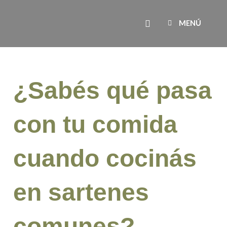
Ir
Search
al
MENÚ
contenido
¿Sabés qué pasa
con tu comida
cuando cocinás
en sartenes
comunes?