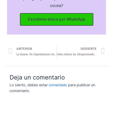
cocina?
Escribime ahora por WhatsApp
Prev
N
ANTERIOR
SIGUIENTE
La Quinoa: Un Superalimento Ancestral
Cómo reducir los ultraprocesados de la dieta infantil: pasos prácticos para cocinar en casa
Deja un comentario
Lo siento, debes estar
conectado
para publicar un
comentario.