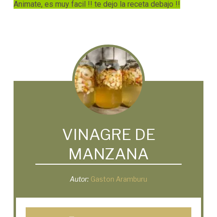
Animate, es muy facil !! te dejo la receta debajo !!
VINAGRE DE
MANZANA
Autor:
Gaston Aramburu