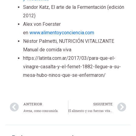
Sandor Katz, El arte de la Fermentación (edición
2012)
Alex von Foerster
en
www.alimentoyconciencia.com
Néstor Palmetti, NUTRICIÓN VITALIZANTE
Manual de comida viva
https://latinta.com.ar/2017/03/para-que-el-
vinagre-casalta-y-el-fernet-1882-llegue-a-su-
mesa-hubo-ninos-que-se-enfermaron/
Prev
N
ANTERIOR
SIGUIENTE
Avena, como consumirla.
El alimento y sus fuerzas vitales