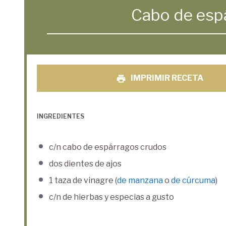
Cabo de espá
IMPRIMIR RECETA
INGREDIENTES
c/n cabo de espárragos crudos
dos dientes de ajos
1
taza de vinagre (
de manzana
o
de cúrcuma
)
c/n de hierbas y especias a gusto