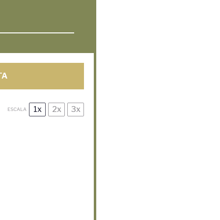
TA
1x
2x
3x
ESCALA