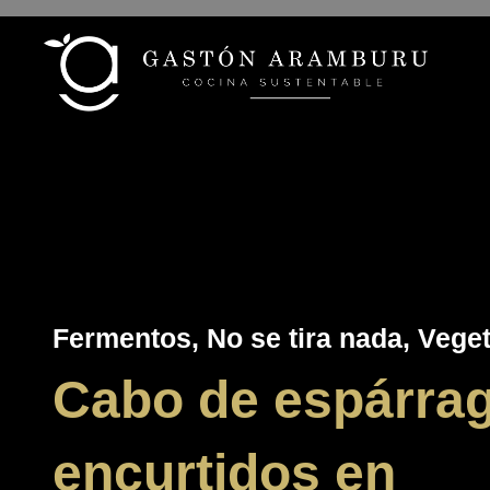
Ir
al
contenido
Fermentos
,
No se tira nada
,
Veget
Cabo de espárra
encurtidos en