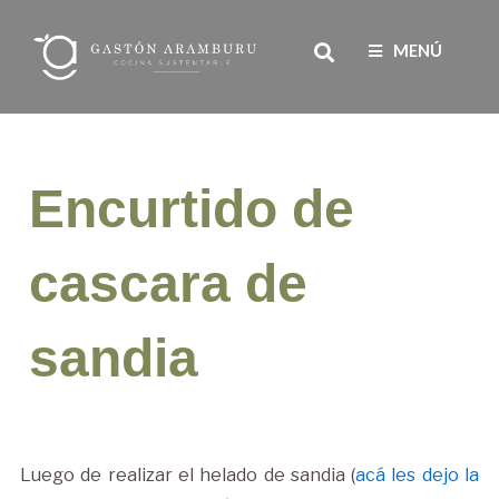
Ir
Search
al
MENÚ
contenido
Encurtido de
cascara de
sandia
Luego de realizar el helado de sandia (
acá les dejo la