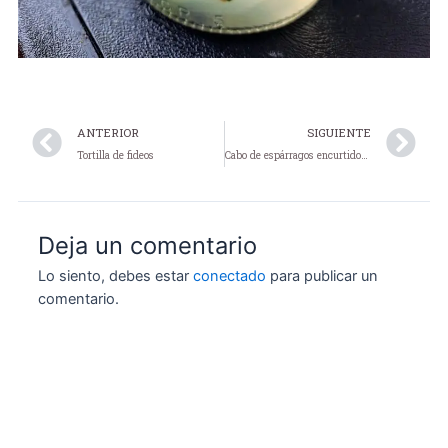
Prev
N
ANTERIOR
SIGUIENTE
Tortilla de fideos
Cabo de espárragos encurtidos en vinagre
Deja un comentario
Lo siento, debes estar
conectado
para publicar un
comentario.