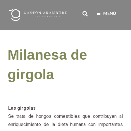
Ir
Search
al
MENÚ
contenido
Milanesa de
girgola
Las girgolas
Se trata de hongos comestibles que contribuyen al
enriquecimiento de la dieta humana con importantes