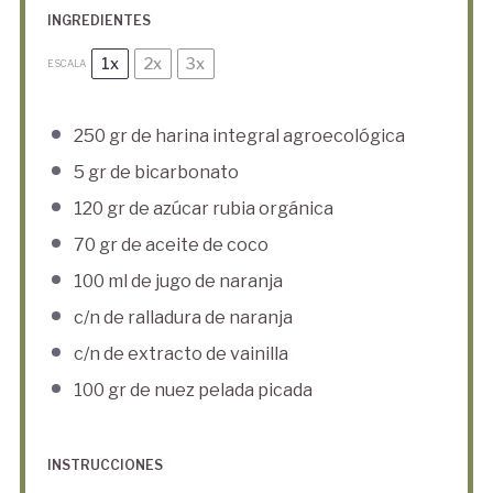
INGREDIENTES
1x
2x
3x
ESCALA
250
gr de harina integral agroecológica
5
gr de bicarbonato
120
gr de azúcar rubia orgánica
70
gr de aceite de coco
100
ml de jugo de naranja
c/n de ralladura de naranja
c/n de extracto de vainilla
100
gr de nuez pelada picada
INSTRUCCIONES