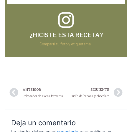
¿HICISTE ESTA RECETA?
Compartí tu foto y etiquetame!!
Prev
N
ANTERIOR
SIGUIENTE
Rebozador de avena fermentada
Budín de banana y chocolate
Deja un comentario
Lo siento, debes estar
conectado
para publicar un