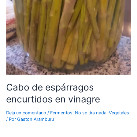
Cabo de espárragos
encurtidos en vinagre
Deja un comentario
/
Fermentos
,
No se tira nada
,
Vegetales
/ Por
Gaston Aramburu