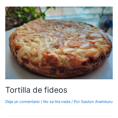
Tortilla de fideos
Deja un comentario
/
No se tira nada
/ Por
Gaston Aramburu