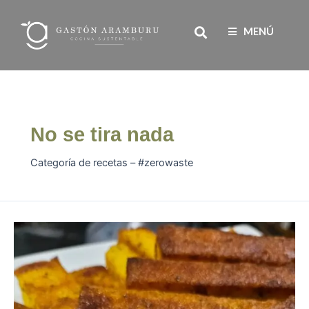
Ir
Paginación
Search
al
de
MENÚ
contenido
entradas
No se tira nada
Categoría de recetas – #zerowaste